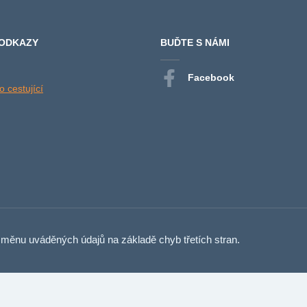
 ODKAZY
BUĎTE S NÁMI
Facebook
 cestující
měnu uváděných údajů na základě chyb třetích stran.