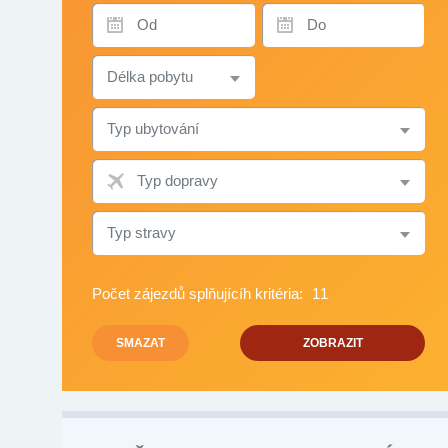
TERMÍN
TERMÍN
OD
DO
DÉLKA
POBYTU
TYP
UBYTOVÁNÍ
TYP
DOPRAVY
TYP
STRAVY
Počet zájezdů splňujícíh kritéria:
11
SMAZAT
ZOBRAZIT