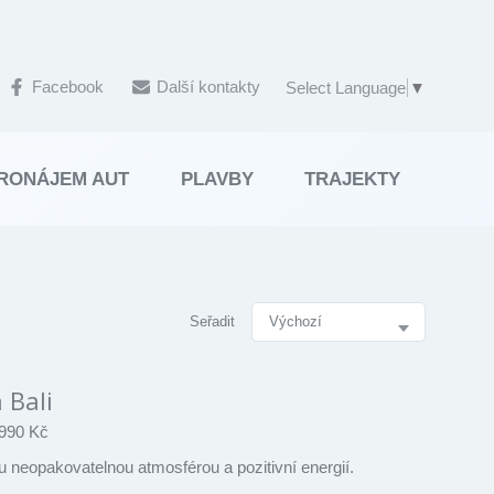
Facebook
Další kontakty
Select Language
▼
RONÁJEM AUT
PLAVBY
TRAJEKTY
Seřadit
SEŘ
 Bali
990 Kč
ou neopakovatelnou atmosférou a pozitivní energií.