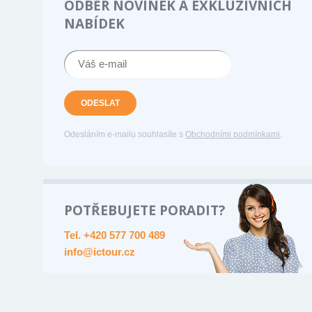
ODBĚR NOVINEK A EXKLUZIVNÍCH
NABÍDEK
ODESLAT
Odesláním e-mailu souhlasíte s
Obchodními podmínkami
.
POTŘEBUJETE PORADIT?
Tel. +420 577 700 489
info@ictour.cz