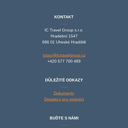
KONTAKT
IC Travel Group s.r.o.
Hradební 1547
686 01 Uheské Hradiště
ictour@ictravelgroup.cz
+420 577 700 489
DŮLEŽITÉ ODKAZY
Dokumenty
Desatero pro cestující
BUĎTE S NÁMI