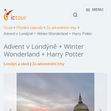
MENU
Úvod
Přehled zájezdů
Za adventními trhy
Advent v Londýně + Winter Wonderland + Harry Potter
Advent v Londýně + Winter
Wonderland + Harry Potter
Londýn a okolí
|
Za adventními trhy