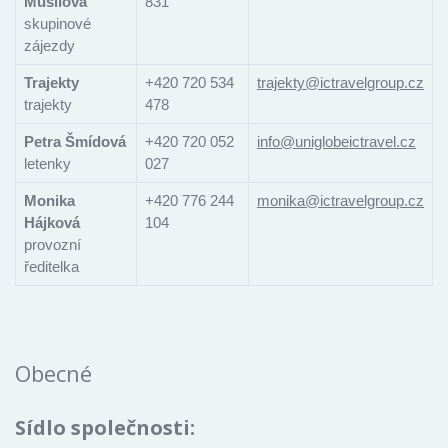
Musilová
831
skupinové
zájezdy
Trajekty
+420 720 534
trajekty@ictravelgroup.cz
trajekty
478
Petra Šmídová
+420 720 052
info@uniglobeictravel.cz
letenky
027
Monika
+420 776 244
monika@ictravelgroup.cz
Hájková
104
provozní
ředitelka
Obecné
Sídlo společnosti: