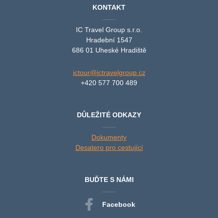
KONTAKT
IC Travel Group s.r.o.
Hradební 1547
686 01 Uheské Hradiště
ictour@ictravelgroup.cz
+420 577 700 489
DŮLEŽITÉ ODKAZY
Dokumenty
Desatero pro cestující
BUĎTE S NÁMI
Facebook