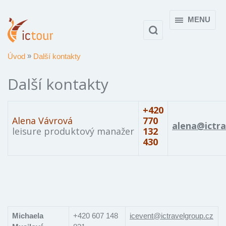
MENU
Úvod
Další kontakty
Další kontakty
+420
Alena Vávrová
770
alena@ictra
leisure produktový manažer
132
430
Michaela
+420 607 148
icevent@ictravelgroup.cz