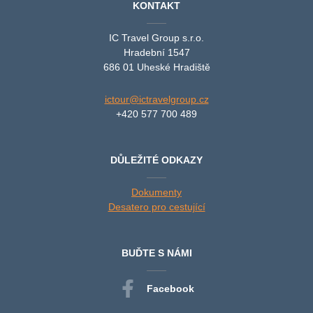
KONTAKT
IC Travel Group s.r.o.
Hradební 1547
686 01 Uheské Hradiště
ictour@ictravelgroup.cz
+420 577 700 489
DŮLEŽITÉ ODKAZY
Dokumenty
Desatero pro cestující
BUĎTE S NÁMI
Facebook