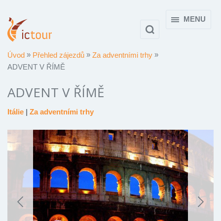
MENU
Úvod
Přehled zájezdů
Za adventními trhy
ADVENT V ŘÍMĚ
ADVENT V ŘÍMĚ
Itálie
|
Za adventními trhy