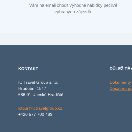
Vám na email chodit výhodné nabídky pečlivě
vybraných zájezdů.
KONTAKT
DŮLEŽITÉ
IC Travel Group s.r.o.
Dokumenty
Hradební 1547
Desatero pro
686 01 Uheské Hradiště
ictour@ictravelgroup.cz
+420 577 700 489