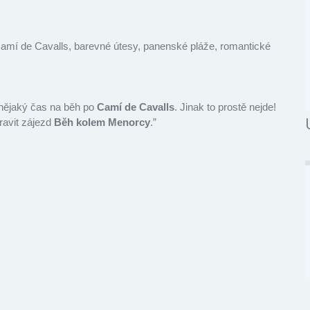
Camí de Cavalls, barevné útesy, panenské pláže, romantické
 nějaký čas na běh po
Camí de Cavalls
. Jinak to prostě nejde!
ravit zájezd
Běh kolem Menorcy
.”