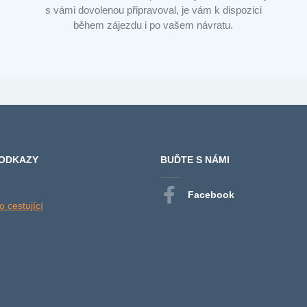
s vámi dovolenou připravoval, je vám k dispozici
během zájezdu i po vašem návratu.
 ODKAZY
BUĎTE S NÁMI
Facebook
 cestující