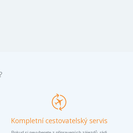
?
Kompletní cestovatelský servis
Pokud si nevyberete z připravených zájezdů, rádi