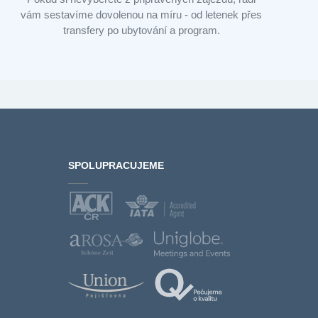
vám sestavíme dovolenou na míru - od letenek přes
transfery po ubytování a program.
SPOLUPRACUJEME