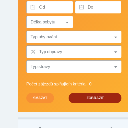
TERMÍN
TERMÍN
OD
DO
DÉLKA
POBYTU
TYP
UBYTOVÁNÍ
TYP
DOPRAVY
TYP
STRAVY
Počet zájezdů splňujícíh kritéria:
0
SMAZAT
ZOBRAZIT