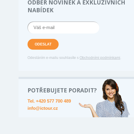
ODBĚR NOVINEK A EXKLUZIVNÍCH
NABÍDEK
ODESLAT
Odesláním e-mailu souhlasíte s
Obchodními podmínkami
.
POTŘEBUJETE PORADIT?
Tel. +420 577 700 489
info@ictour.cz