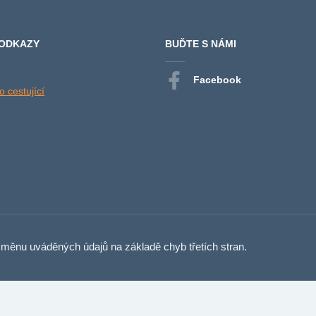
 ODKAZY
BUĎTE S NÁMI
Facebook
 cestující
měnu uváděných údajů na základě chyb třetích stran.