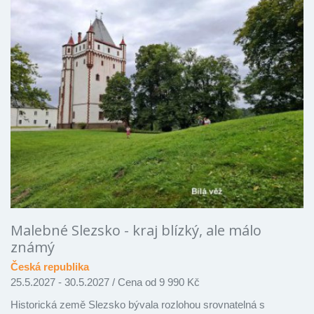
Malebné Slezsko - kraj blízký, ale málo
známý
Česká republika
25.5.2027 - 30.5.2027
/
Cena od 9 990 Kč
Historická země Slezsko bývala rozlohou srovnatelná s