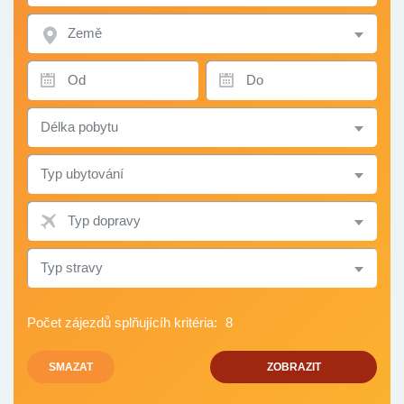
ZEMĚ
TERMÍN
TERMÍN
OD
DO
DÉLKA
POBYTU
TYP
UBYTOVÁNÍ
TYP
DOPRAVY
TYP
STRAVY
Počet zájezdů splňujícíh kritéria:
8
SMAZAT
ZOBRAZIT