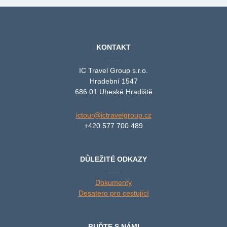
KONTAKT
IC Travel Group s.r.o.
Hradební 1547
686 01 Uheské Hradiště
ictour@ictravelgroup.cz
+420 577 700 489
DŮLEŽITÉ ODKAZY
Dokumenty
Desatero pro cestující
BUĎTE S NÁMI