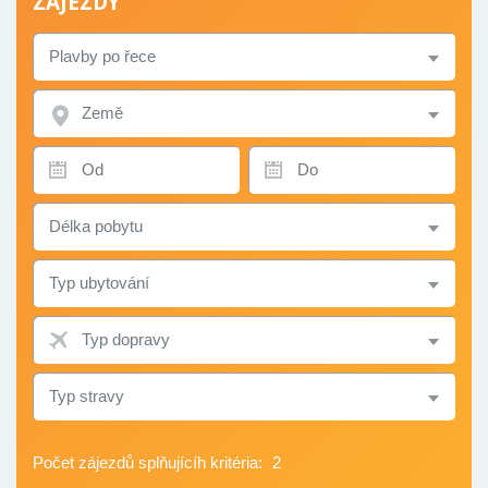
ZÁJEZDY
TYP
ZÁJEZDU
ZEMĚ
TERMÍN
TERMÍN
OD
DO
DÉLKA
POBYTU
TYP
UBYTOVÁNÍ
TYP
DOPRAVY
TYP
STRAVY
Počet zájezdů splňujícíh kritéria:
2