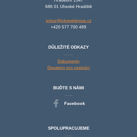
686 01 Uheské Hradiště
ictour@ictravelgroup.cz
+420 577 700 489
DŮLEŽITÉ ODKAZY
Dokumenty
Desatero pro cestující
BUĎTE S NÁMI
Facebook
SPOLUPRACUJEME