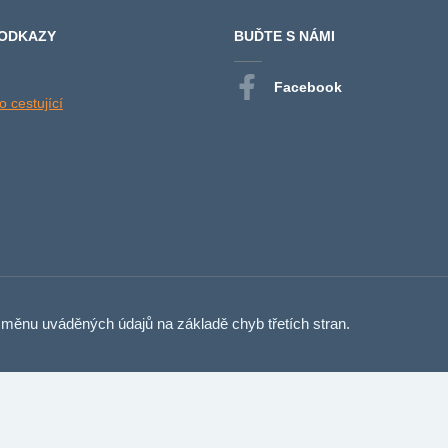
 ODKAZY
BUĎTE S NÁMI
Facebook
 cestující
měnu uváděných údajů na základě chyb třetích stran.