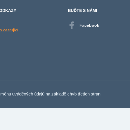
 ODKAZY
BUĎTE S NÁMI
Facebook
 cestující
měnu uváděných údajů na základě chyb třetích stran.