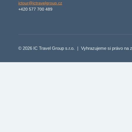
ictour@ictravelgroup.cz
+420 577 700 489
© 2026 IC Travel Group s.r.o.
|
Vyhrazujeme si právo na z