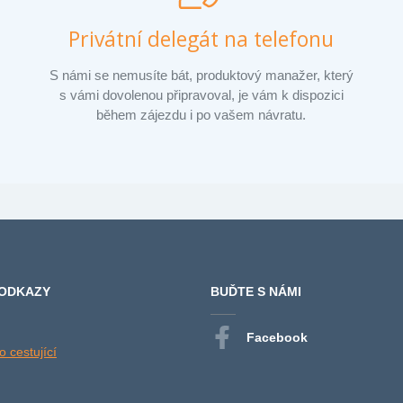
Privátní delegát na telefonu
S námi se nemusíte bát, produktový manažer, který
s vámi dovolenou připravoval, je vám k dispozici
během zájezdu i po vašem návratu.
 ODKAZY
BUĎTE S NÁMI
Facebook
 cestující