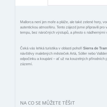
Mallorca není jen moře a pláže, ale také zelené hory, v
autentickou atmosféru. Tento zájezd jsme připravili pro
tempu, bez náročných výstupů, a přesto s nádhernými 
Čeká vás lehká turistika v oblasti pohoří
Sierra de Tra
návštěvy malebných městeček
Artà
, Sóller nebo Valld
odpočinku a koupání
–
ať už na kouzelných přírodních p
zázemí.
NA CO SE MŮŽETE TĚŠIT