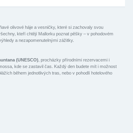
oňavé olivové háje a vesničky, které si zachovaly svou
 všechny, kteří chtějí Mallorku poznat pěšky – v pohodovém
výhledy a nezapomenutelnými zážitky.
muntana (
UNESCO)
, procházky přírodními rezervacemi i
emossa, kde se zastavil čas. Každý den budete mít i možnost
lážích během jednotlivých tras, nebo v pohodlí hotelového