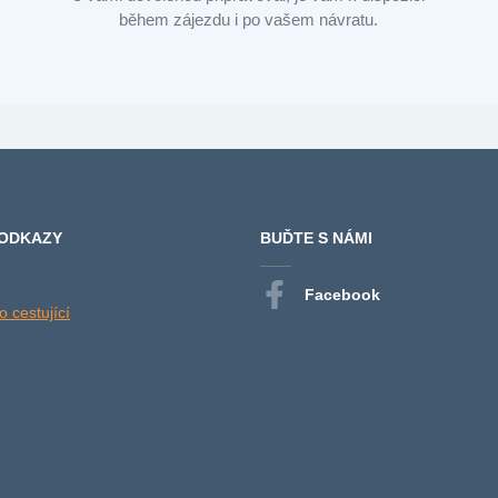
během zájezdu i po vašem návratu.
 ODKAZY
BUĎTE S NÁMI
Facebook
 cestující