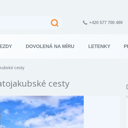
+420 577 700 489
EZDY
DOVOLENÁ NA MÍRU
LETENKY
P
akubské cesty
atojakubské cesty