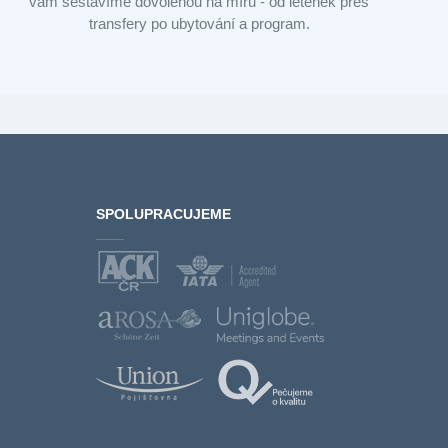
vám sestavíme dovolenou na míru - od letenek přes
transfery po ubytování a program.
SPOLUPRACUJEME