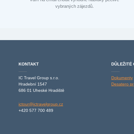
vybraných zájezdů.
KONTAKT
DŮLEŽITÉ
IC Travel Group s.r.o.
Dokumenty
Hradební 1547
Desatero pro
686 01 Uheské Hradiště
ictour@ictravelgroup.cz
+420 577 700 489