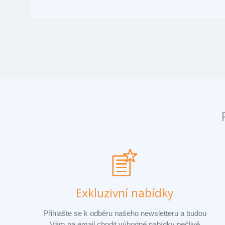
Exkluzivní nabídky
Přihlašte se k odběru našeho newsletteru a budou
Vám na email chodit výhodné nabídky pečlivě