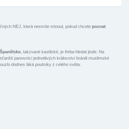
tečných NEJ, která nesmíte minout, pokud chcete
poznat
 Španělsko
, takzvané kastilské, je třeba hledat jinde. Na
sťanští panovníci jednotlivých království bránili muslimské
kouzlo dodnes láká poutníky z celého světa.