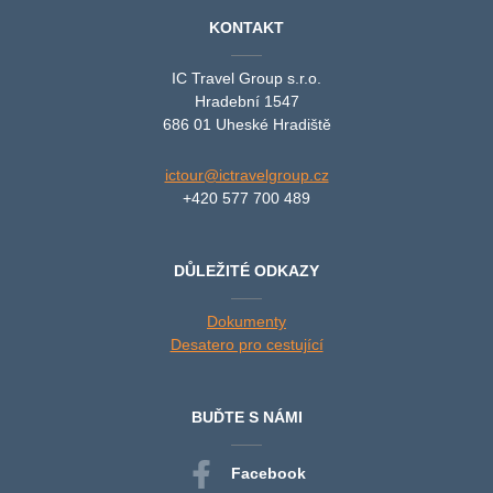
KONTAKT
IC Travel Group s.r.o.
Hradební 1547
686 01 Uheské Hradiště
ictour@ictravelgroup.cz
+420 577 700 489
DŮLEŽITÉ ODKAZY
Dokumenty
Desatero pro cestující
BUĎTE S NÁMI
Facebook