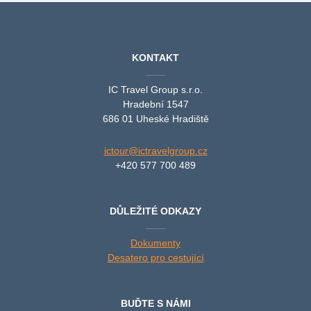
KONTAKT
IC Travel Group s.r.o.
Hradební 1547
686 01 Uheské Hradiště
ictour@ictravelgroup.cz
+420 577 700 489
DŮLEŽITÉ ODKAZY
Dokumenty
Desatero pro cestující
BUĎTE S NÁMI