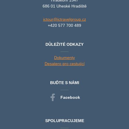
686 01 Uheské Hradiště
ictour@ictravelgroup.cz
+420 577 700 489
DŮLEŽITÉ ODKAZY
Dokumenty
Desatero pro cestující
BUĎTE S NÁMI
Facebook
SPOLUPRACUJEME