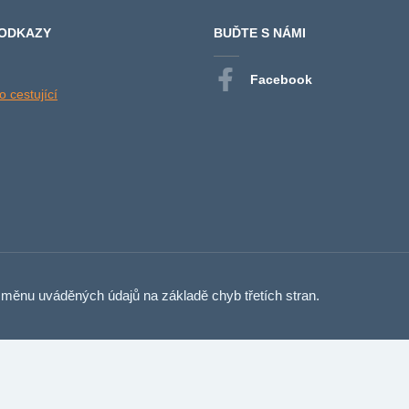
 ODKAZY
BUĎTE S NÁMI
Facebook
 cestující
měnu uváděných údajů na základě chyb třetích stran.