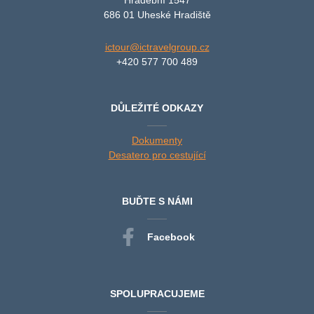
686 01 Uheské Hradiště
ictour@ictravelgroup.cz
+420 577 700 489
DŮLEŽITÉ ODKAZY
Dokumenty
Desatero pro cestující
BUĎTE S NÁMI
Facebook
SPOLUPRACUJEME