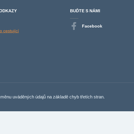
 ODKAZY
BUĎTE S NÁMI
Facebook
 cestující
měnu uváděných údajů na základě chyb třetích stran.