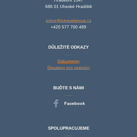
686 01 Uheské Hradiště
ictour@ictravelgroup.cz
+420 577 700 489
DŮLEŽITÉ ODKAZY
Dokumenty
Desatero pro cestující
BUĎTE S NÁMI
Facebook
SPOLUPRACUJEME