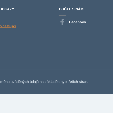
 ODKAZY
BUĎTE S NÁMI
Facebook
 cestující
měnu uváděných údajů na základě chyb třetích stran.