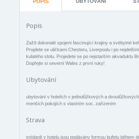
UBYTOVÁNÍ
S
POPIS
Popis
Zažít dokonalé spojení fascinující krajiny a svébytné k
Projdete se uličkami Chesteru, Liverpoolu i po nejdelším
kulatého stolu. Projedete se po nejstarším akvaduktu B
Dopřejte si severní Wales z první ruky!
Ubytování
ubytování v hotelích v jednolůžkových a dvoulůžkových a
menších pokojích s vlastním soc. zařízením
Strava
snídaně v hotelu jsou podávány formou bufetu během d