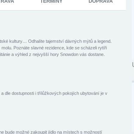
TRAVA
TERMÍNY
DOPRAVA
eltské kultury… Odhalíte tajemství dávných mýtů a legend.
 molu. Poznáte slavné rezidence, kde se scházeli rytíři
ritánie a výhled z nejvyšší hory Snowdon vás dostane.
 dle dostupnosti i třílůžkových pokojích ubytování je v
ne bude možné zakoupit jídlo na místech s možností