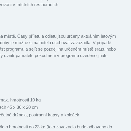
avování v místních restauracích
místě. Časy příletu a odletu jsou určeny aktuálním letovým
 doby je možné si na hotelu uschovat zavazadla. V případě
ást programu a sejít se později na určeném místě srazu nebo
nty uvnitř památek, pokud není v programu uvedeno jinak.
max. hmotnosti 10 kg
ech 45 x 36 x 20 cm
 včetně držadla, postranní kapsy a koleček
o o hmotnosti do 23 kg (toto zavazadlo bude odbaveno do