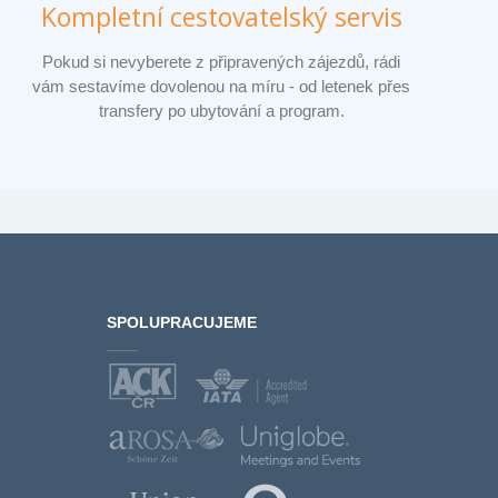
Kompletní cestovatelský servis
Pokud si nevyberete z připravených zájezdů, rádi
vám sestavíme dovolenou na míru - od letenek přes
transfery po ubytování a program.
SPOLUPRACUJEME