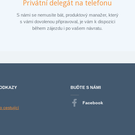
Privátní delegát na telefonu
S námi se nemusíte bát, produktový manažer, který
s vámi dovolenou připravoval, je vám k dispozici
během zájezdu i po vašem návratu.
 ODKAZY
BUĎTE S NÁMI
Facebook
 cestující