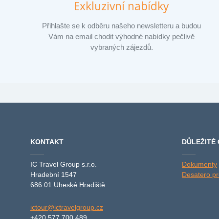
Exkluzivní nabídky
Přihlašte se k odběru našeho newsletteru a budou
Vám na email chodit výhodné nabídky pečlivě
vybraných zájezdů.
KONTAKT
DŮLEŽITÉ
IC Travel Group s.r.o.
Dokumenty
Hradební 1547
Desatero pro
686 01 Uheské Hradiště
ictour@ictravelgroup.cz
+420 577 700 489