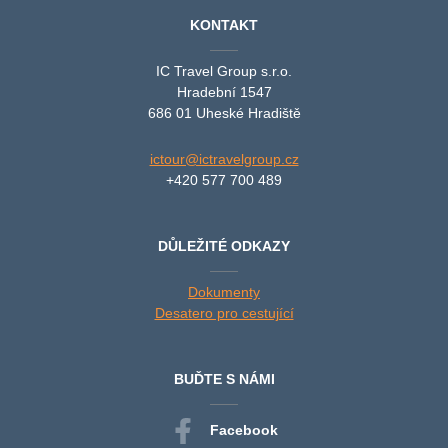
KONTAKT
IC Travel Group s.r.o.
Hradební 1547
686 01 Uheské Hradiště
ictour@ictravelgroup.cz
+420 577 700 489
DŮLEŽITÉ ODKAZY
Dokumenty
Desatero pro cestující
BUĎTE S NÁMI
Facebook