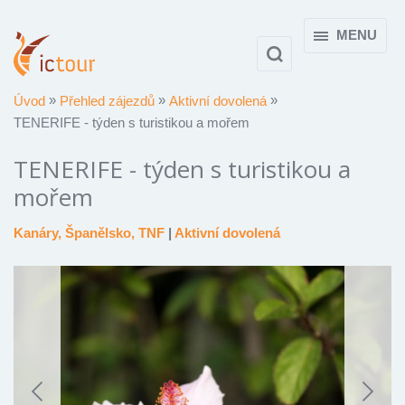
MENU
Úvod
Přehled zájezdů
Aktivní dovolená
TENERIFE - týden s turistikou a mořem
TENERIFE - týden s turistikou a
mořem
Kanáry, Španělsko, TNF
|
Aktivní dovolená