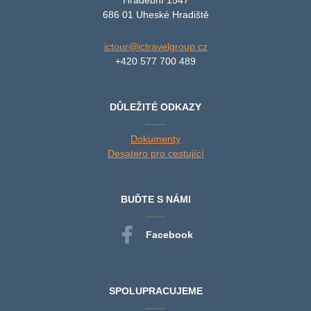
686 01 Uheské Hradiště
ictour@ictravelgroup.cz
+420 577 700 489
DŮLEŽITÉ ODKAZY
Dokumenty
Desatero pro cestující
BUĎTE S NÁMI
Facebook
SPOLUPRACUJEME