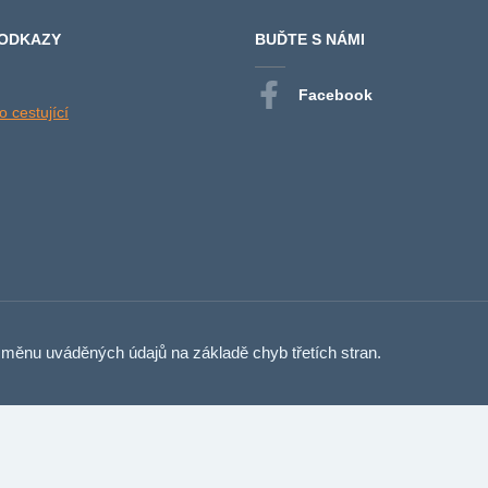
 ODKAZY
BUĎTE S NÁMI
Facebook
 cestující
měnu uváděných údajů na základě chyb třetích stran.