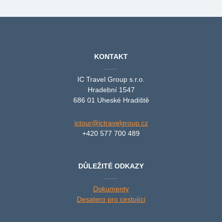
KONTAKT
IC Travel Group s.r.o.
Hradební 1547
686 01 Uheské Hradiště
ictour@ictravelgroup.cz
+420 577 700 489
DŮLEŽITÉ ODKAZY
Dokumenty
Desatero pro cestující