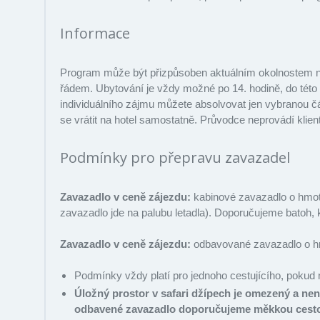
Informace
Program může být přizpůsoben aktuálním okolnostem na 
řádem. Ubytování je vždy možné po 14. hodině, do této
individuálního zájmu můžete absolvovat jen vybranou č
se vrátit na hotel samostatně. Průvodce neprovádí klie
Podmínky pro přepravu zavazadel
Zavazadlo v ceně zájezdu:
kabinové zavazadlo o hmotn
zavazadlo jde na palubu letadla). Doporučujeme batoh, k
Zavazadlo v ceně zájezdu:
odbavované zavazadlo o hm
Podmínky vždy platí pro jednoho cestujícího, pokud 
Úložný prostor v safari džípech je omezený a ne
odbavené zavazadlo doporučujeme měkkou cestov