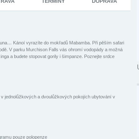
TRAVA
TERMÍNY
DOPRAVA
 fauna… Kánoí vyrazíte do mokřadů Mabamba. Při pěším safari
řírodě. V parku Murchison Falls vás ohromí vodopády a možná
zinga a budete stopovat gorily i šimpanze. Poznejte srdce
ní v jednolůžkových a dvoulůžkových pokojích ubytování v
rogramu pouze polopenze