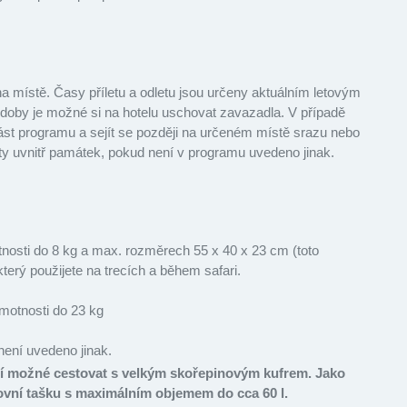
místě. Časy příletu a odletu jsou určeny aktuálním letovým
 doby je možné si na hotelu uschovat zavazadla. V případě
ást programu a sejít se později na určeném místě srazu nebo
nty uvnitř památek, pokud není v programu uvedeno jinak.
osti do 8 kg a max. rozměrech 55 x 40 x 23 cm (toto
terý použijete na trecích a během safari.
otnosti do 23 kg
není uvedeno jinak.
ní možné cestovat s velkým skořepinovým kufrem. Jako
ní tašku s maximálním objemem do cca 60 l.