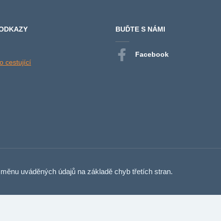
 ODKAZY
BUĎTE S NÁMI
Facebook
 cestující
měnu uváděných údajů na základě chyb třetích stran.