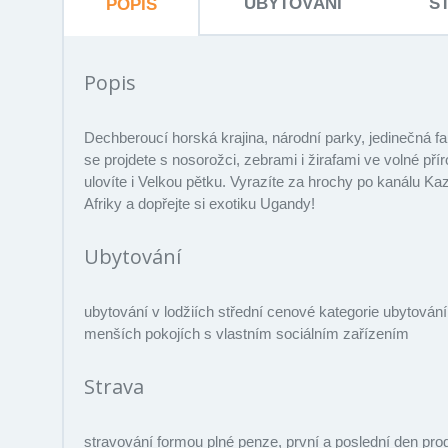
UBYTOVÁNÍ
S
POPIS
Popis
Dechberoucí horská krajina, národní parky, jedinečná
se projdete s nosorožci, zebrami i žirafami ve volné p
ulovíte i Velkou pětku. Vyrazíte za hrochy po kanálu Ka
Afriky a dopřejte si exotiku Ugandy!
Ubytování
ubytování v lodžiích střední cenové kategorie ubytová
menších pokojích s vlastním sociálním zařízením
Strava
stravování formou plné penze, první a poslední den p