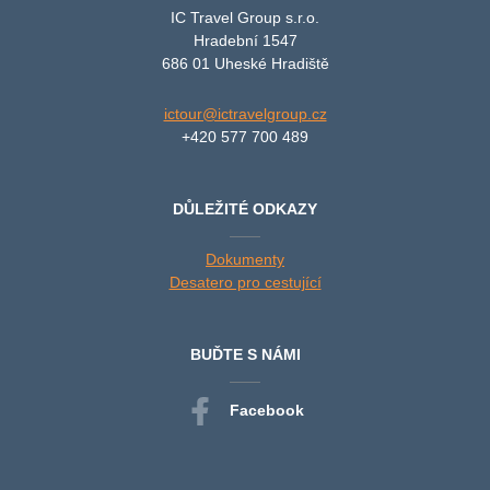
IC Travel Group s.r.o.
Hradební 1547
686 01 Uheské Hradiště
ictour@ictravelgroup.cz
+420 577 700 489
DŮLEŽITÉ ODKAZY
Dokumenty
Desatero pro cestující
BUĎTE S NÁMI
Facebook