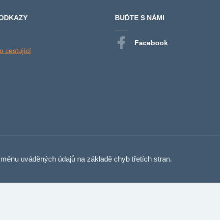
 ODKAZY
BUĎTE S NÁMI
Facebook
 cestující
měnu uváděných údajů na základě chyb třetích stran.