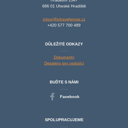
686 01 Uheské Hradiště
ictour@ictravelgroup.cz
+420 577 700 489
DŮLEŽITÉ ODKAZY
Dokumenty
Desatero pro cestující
BUĎTE S NÁMI
Facebook
SPOLUPRACUJEME