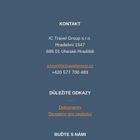
KONTAKT
IC Travel Group s.r.o.
Hradební 1547
686 01 Uheské Hradiště
ictour@ictravelgroup.cz
+420 577 700 489
DŮLEŽITÉ ODKAZY
Dokumenty
Desatero pro cestující
BUĎTE S NÁMI