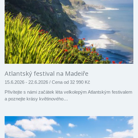
Atlantský festival na Madeiře
15.6.2026 - 22.6.2026
/
Cena od 32 990 Kč
Přivítejte s námi začátek léta velkolepým Atlantským festivalem
a poznejte krásy květinového…