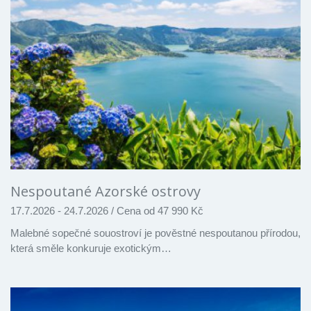
Nespoutané Azorské ostrovy
17.7.2026 - 24.7.2026
/
Cena od 47 990 Kč
Malebné sopečné souostroví je pověstné nespoutanou přírodou,
která směle konkuruje exotickým…