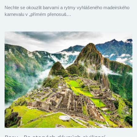
Nechte se okouzlit barvami a rytmy vyhlášeného madeirského
karnevalu v „přímém přenosu&…