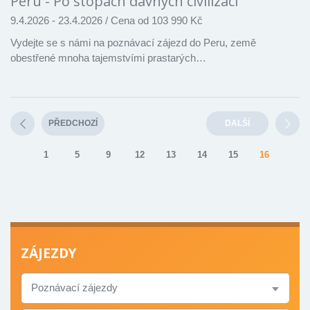
Peru - Po stopách dávných civilizací
9.4.2026 - 23.4.2026
/
Cena od 103 990 Kč
Vydejte se s námi na poznávací zájezd do Peru, země
obestřené mnoha tajemstvími prastarých…
PŘEDCHOZÍ
DALŠÍ
1
5
9
12
13
14
15
16
ZÁJEZDY
TYP
ZÁJEZDU