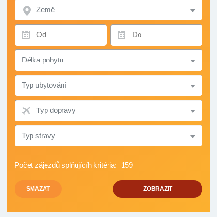
ZEMĚ
TERMÍN
TERMÍN
OD
DO
DÉLKA
POBYTU
TYP
UBYTOVÁNÍ
TYP
DOPRAVY
TYP
STRAVY
Počet zájezdů splňujícíh kritéria:
159
SMAZAT
ZOBRAZIT