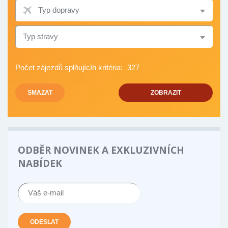
TYP
DOPRAVY
TYP
STRAVY
Počet zájezdů splňujícíh kritéria:
327
SMAZAT
ZOBRAZIT
ODBĚR NOVINEK A EXKLUZIVNÍCH
NABÍDEK
ODESLAT