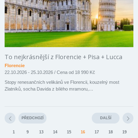
To nejkrásnější z Florencie + Pisa + Lucca
Florencie
22.10.2026 - 25.10.2026
/
Cena od 18 990 Kč
Stopy renesančních velikánů ve Florencii, kouzelný most
Zlatníků, socha Davida z bílého mramoru,…
PŘEDCHOZÍ
DALŠÍ
1
9
13
14
15
16
17
18
19