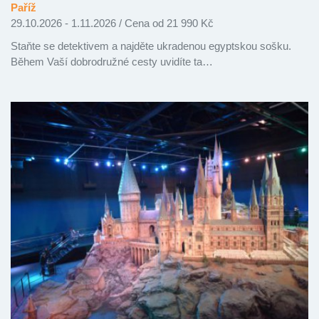
Paříž
29.10.2026 - 1.11.2026
/
Cena od 21 990 Kč
Staňte se detektivem a najděte ukradenou egyptskou sošku.
Během Vaší dobrodružné cesty uvidíte ta…