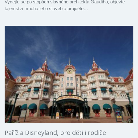
Vydejte se po stopách slavného architekta Gaudího, objevte
tajemství mnoha jeho staveb a projděte…
Paříž a Disneyland, pro děti i rodiče