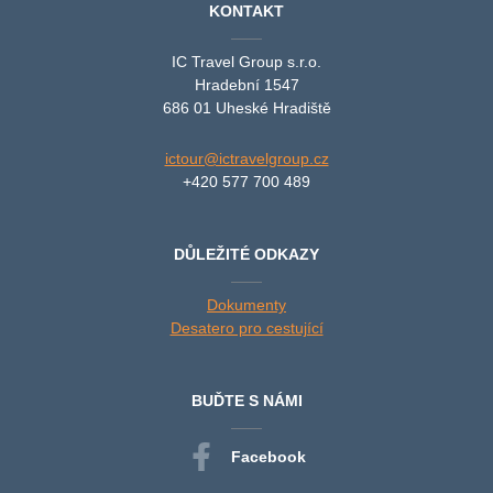
KONTAKT
IC Travel Group s.r.o.
Hradební 1547
686 01 Uheské Hradiště
ictour@ictravelgroup.cz
+420 577 700 489
DŮLEŽITÉ ODKAZY
Dokumenty
Desatero pro cestující
BUĎTE S NÁMI
Facebook