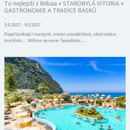
To nejlepší z Bilbaa + STAROBYLÁ VITORIA +
GASTRONOMIE A TRADICE BASKŮ
-
5.5.2027 - 9.5.2027
PopisVynikající kuchyně, místní sounáležitost, silná tradice
hrnčířství… Míříme na sever Španělska.…