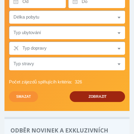
OD
DO
DÉLKA
POBYTU
TYP
UBYTOVÁNÍ
TYP
DOPRAVY
TYP
STRAVY
Počet zájezdů splňujícíh kritéria:
326
SMAZAT
ZOBRAZIT
ODBĚR NOVINEK A EXKLUZIVNÍCH