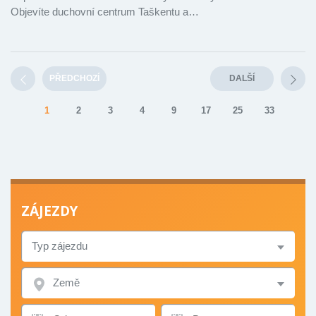
Objevíte duchovní centrum Taškentu a…
PŘEDCHOZÍ
DALŠÍ
1
2
3
4
9
17
25
33
ZÁJEZDY
TYP
ZÁJEZDU
ZEMĚ
TERMÍN
TERMÍN