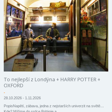
To nejlepší z Londýna + HARRY POTTER +
OXFORD
-
28.10.2026 - 1.11.2026
PopisNapětí, zábava, jedna z nejstarších univerzit na světě…
Kde? Míříme do srdce Británie a…