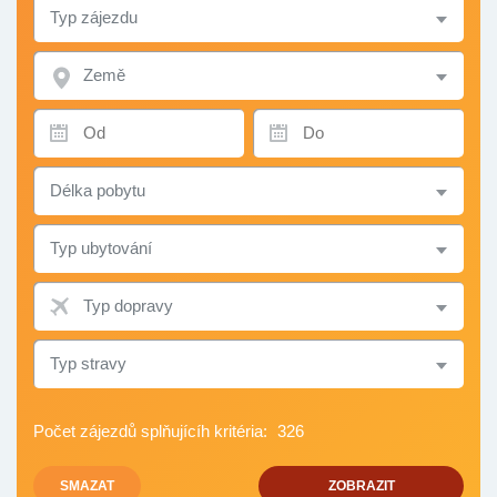
TYP
ZÁJEZDU
ZEMĚ
TERMÍN
TERMÍN
OD
DO
DÉLKA
POBYTU
TYP
UBYTOVÁNÍ
TYP
DOPRAVY
TYP
STRAVY
Počet zájezdů splňujícíh kritéria:
326
SMAZAT
ZOBRAZIT