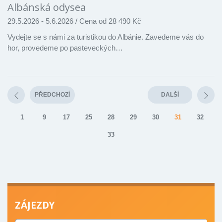
Albánská odysea
29.5.2026 - 5.6.2026
/
Cena od 28 490 Kč
Vydejte se s námi za turistikou do Albánie. Zavedeme vás do
hor, provedeme po pasteveckých…
PŘEDCHOZÍ
DALŠÍ
1
9
17
25
28
29
30
31
32
33
ZÁJEZDY