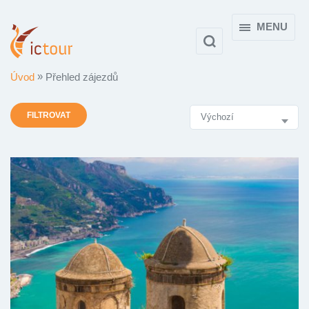
MENU
Úvod
Přehled zájezdů
Výsledky
FILTROVAT
vyhledávání