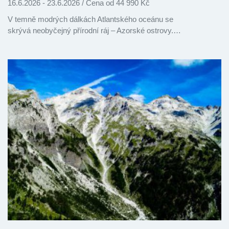
16.6.2026 - 23.6.2026
/
Cena od 44 990 Kč
V temně modrých dálkách Atlantského oceánu se
skrývá neobyčejný přírodní ráj – Azorské ostrovy.…