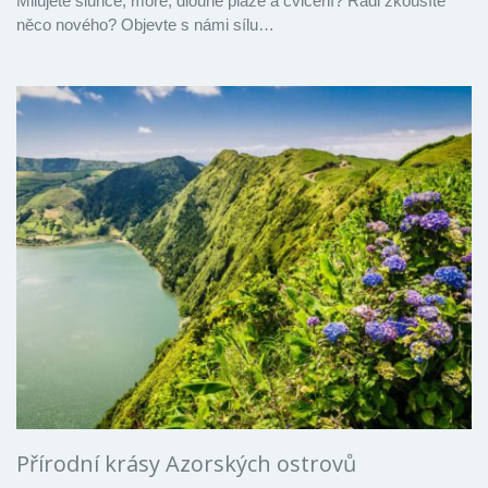
Milujete slunce, moře, dlouhé pláže a cvičení? Rádi zkoušíte
něco nového? Objevte s námi sílu…
Přírodní krásy Azorských ostrovů