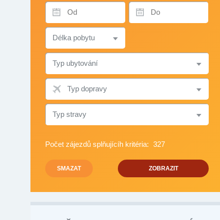
TERMÍN
TERMÍN
OD
DO
DÉLKA
POBYTU
TYP
UBYTOVÁNÍ
TYP
DOPRAVY
TYP
STRAVY
Počet zájezdů splňujícíh kritéria:
327
SMAZAT
ZOBRAZIT