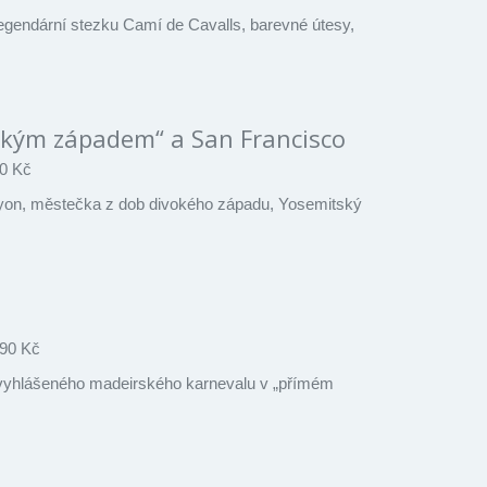
legendární stezku Camí de Cavalls, barevné útesy,
vokým západem“ a San Francisco
0 Kč
yon, městečka z dob divokého západu, Yosemitský
90 Kč
 vyhlášeného madeirského karnevalu v „přímém