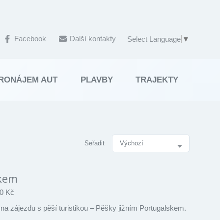
Facebook
Další kontakty
Select Language
▼
RONÁJEM AUT
PLAVBY
TRAJEKTY
Seřadit
SEŘ
skem
0 Kč
na zájezdu s pěší turistikou – Pěšky jižním Portugalskem.