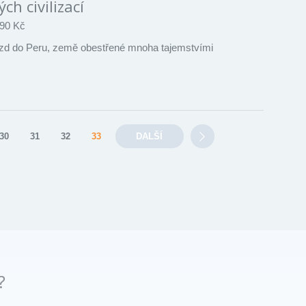
ch civilizací
90 Kč
ezd do Peru, země obestřené mnoha tajemstvími
30
31
32
33
DALŠÍ
?