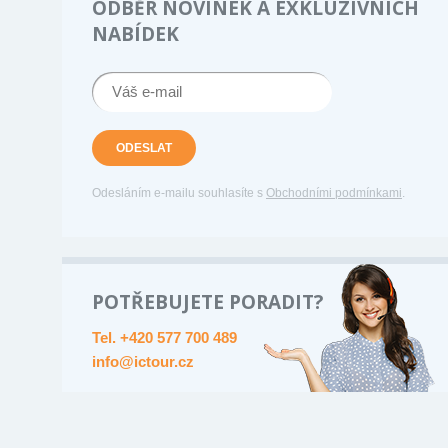
ODBĚR NOVINEK A EXKLUZIVNÍCH
NABÍDEK
ODESLAT
Odesláním e-mailu souhlasíte s
Obchodními podmínkami
.
POTŘEBUJETE PORADIT?
Tel. +420 577 700 489
info@ictour.cz