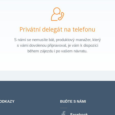
Privátní delegát na telefonu
S námi se nemusíte bát, produktový manažer, který
s vámi dovolenou připravoval, je vám k dispozici
během zájezdu i po vašem návratu.
 ODKAZY
BUĎTE S NÁMI
Facebook