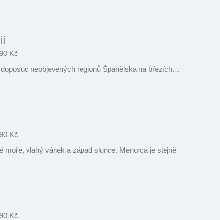
ií
90 Kč
sty doposud neobjevených regionů Španělska na březích…
a
90 Kč
é moře, vlahý vánek a západ slunce. Menorca je stejně
90 Kč