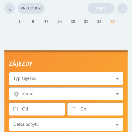
PŘEDCHOZÍ
DALŠÍ
1
9
17
25
30
31
32
33
ZÁJEZDY
TYP
ZÁJEZDU
ZEMĚ
TERMÍN
TERMÍN
OD
DO
DÉLKA
POBYTU