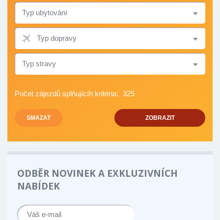
TYP
UBYTOVÁNÍ
TYP
DOPRAVY
TYP
STRAVY
Počet zájezdů splňujícíh kritéria:
325
SMAZAT
ZOBRAZIT
ODBĚR NOVINEK A EXKLUZIVNÍCH
NABÍDEK