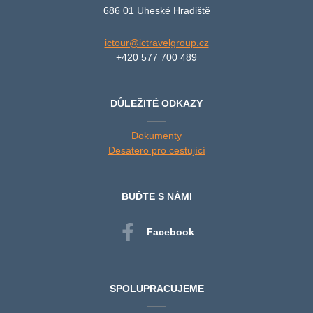
686 01 Uheské Hradiště
ictour@ictravelgroup.cz
+420 577 700 489
DŮLEŽITÉ ODKAZY
Dokumenty
Desatero pro cestující
BUĎTE S NÁMI
Facebook
SPOLUPRACUJEME