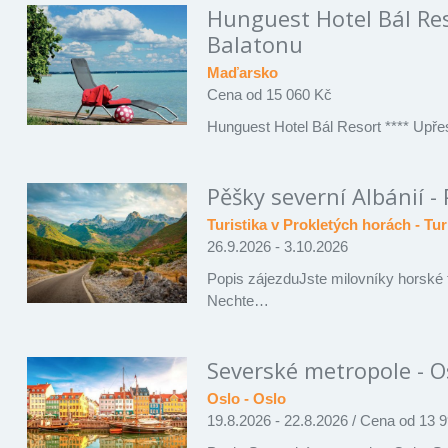
Hunguest Hotel Bál Res
Balatonu
Maďarsko
Cena od 15 060 Kč
Hunguest Hotel Bál Resort **** Upře
Pěšky severní Albánií -
Turistika v Prokletých horách - Tu
26.9.2026 - 3.10.2026
Popis zájezduJste milovníky horské 
Nechte…
Severské metropole - O
Oslo - Oslo
19.8.2026 - 22.8.2026
/
Cena od 13 9