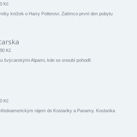
0 Kč
vníky knížek o Harry Potterovi. Zatímco první den pobytu
carska
90 Kč
tu švýcarskými Alpami, kde se snoubí pohodlí
0 Kč
 středoamerickým rájem do Kostariky a Panamy. Kostarika