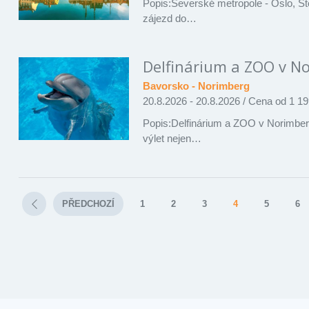
Popis:Severské metropole - Oslo, S
zájezd do…
Delfinárium a ZOO v N
Bavorsko - Norimberg
20.8.2026 - 20.8.2026
/
Cena od 1 19
Popis:Delfinárium a ZOO v Norimbe
výlet nejen…
PŘEDCHOZÍ
1
2
3
4
5
6