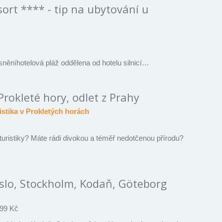
ort **** - tip na ubytování u
sněníhotelová pláž oddělena od hotelu silnicí…
 Prokleté hory, odlet z Prahy
ristika v Prokletých horách
turistiky? Máte rádi divokou a téměř nedotčenou přírodu?
slo, Stockholm, Kodaň, Göteborg
99 Kč