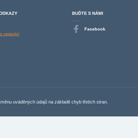
 ODKAZY
BUĎTE S NÁMI
Facebook
 cestující
měnu uváděných údajů na základě chyb třetích stran.