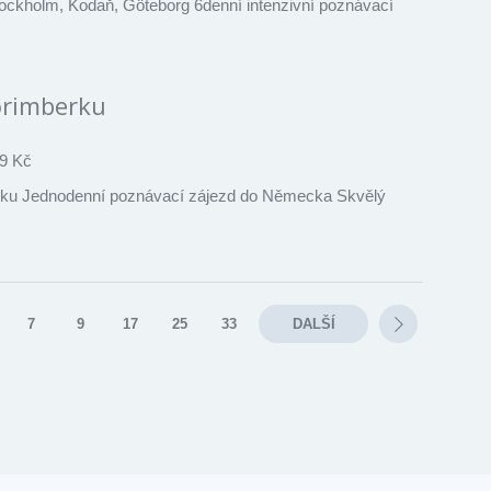
tockholm, Kodaň, Göteborg 6denní intenzivní poznávací
orimberku
9 Kč
rku Jednodenní poznávací zájezd do Německa Skvělý
7
9
17
25
33
DALŠÍ