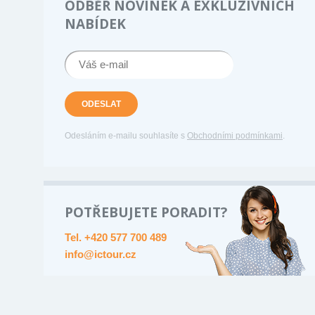
ODBĚR NOVINEK A EXKLUZIVNÍCH
NABÍDEK
ODESLAT
Odesláním e-mailu souhlasíte s
Obchodními podmínkami
.
POTŘEBUJETE PORADIT?
Tel. +420 577 700 489
info@ictour.cz