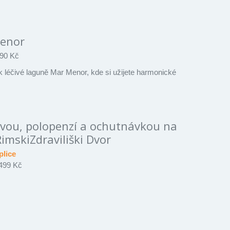
Menor
90 Kč
léčivé laguně Mar Menor, kde si užijete harmonické
avou, polopenzí a ochutnávkou na
imskiZdraviliški Dvor
plice
499 Kč