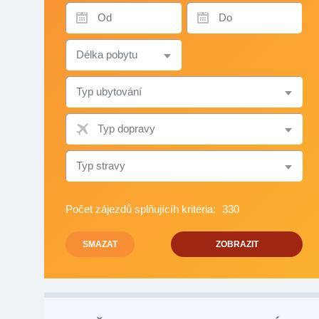
TERMÍN
TERMÍN
OD
DO
DÉLKA
POBYTU
TYP
UBYTOVÁNÍ
TYP
DOPRAVY
TYP
STRAVY
Počet zájezdů splňujícíh kritéria:
330
SMAZAT
ZOBRAZIT