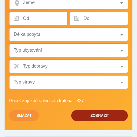
TERMÍN
TERMÍN
OD
DO
DÉLKA
POBYTU
TYP
UBYTOVÁNÍ
TYP
DOPRAVY
TYP
STRAVY
Počet zájezdů splňujícíh kritéria:
327
SMAZAT
ZOBRAZIT