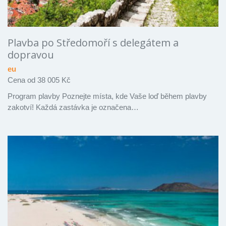
Plavba po Středomoří s delegátem a
dopravou
eu
Cena od 38 005 Kč
Program plavby Poznejte místa, kde Vaše loď během plavby
zakotví! Každá zastávka je označena…