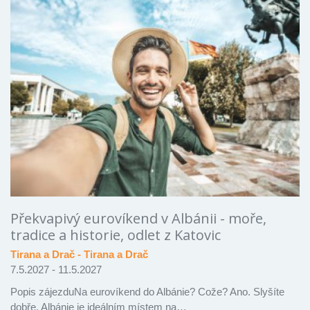
Překvapivý eurovíkend v Albánii - moře,
tradice a historie, odlet z Katovic
Tirana a Drač - Tirana a Drač
7.5.2027 - 11.5.2027
Popis zájezduNa eurovíkend do Albánie? Cože? Ano. Slyšíte
dobře. Albánie je ideálním místem na…