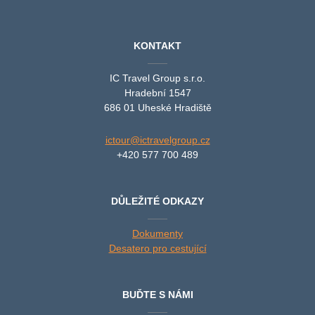
KONTAKT
IC Travel Group s.r.o.
Hradební 1547
686 01 Uheské Hradiště
ictour@ictravelgroup.cz
+420 577 700 489
DŮLEŽITÉ ODKAZY
Dokumenty
Desatero pro cestující
BUĎTE S NÁMI