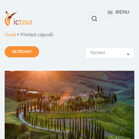
MENU
Úvod
Přehled zájezdů
Výsledky
FILTROVAT
vyhledávání