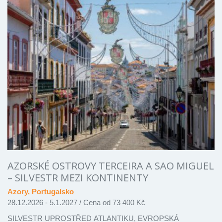
AZORSKÉ OSTROVY TERCEIRA A SAO MIGUEL
– SILVESTR MEZI KONTINENTY
Azory, Portugalsko
28.12.2026 - 5.1.2027
/
Cena od 73 400 Kč
SILVESTR UPROSTŘED ATLANTIKU, EVROPSKÁ