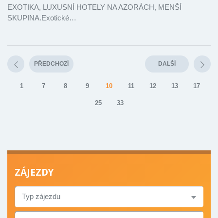
EXOTIKA, LUXUSNÍ HOTELY NA AZORÁCH, MENŠÍ
SKUPINA.Exotické…
PŘEDCHOZÍ
DALŠÍ
1
7
8
9
10
11
12
13
17
25
33
ZÁJEZDY
TYP
ZÁJEZDU
ZEMĚ